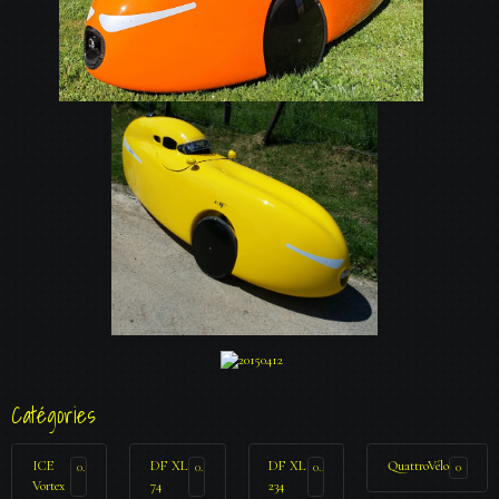
Catégories
ICE
DF XL
DF XL
QuattroVélo
0
0
0
0
Vortex
74
234